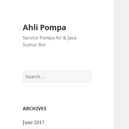
Ahli Pompa
Service Pompa Air & Jasa
Sumur Bor
S
e
a
r
c
ARCHIVES
h
f
June 2017
o