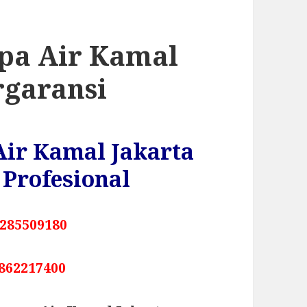
mpa Air Kamal
rgaransi
Air Kamal Jakarta
Profesional
285509180
862217400