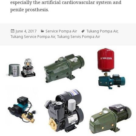
especially the artificial cardiovascular system and
penile prosthesis.
Posted
June 4, 2017
Categories
Service Pompa Air
Tags
Tukang Pompa Air
,
Tukang Service Pompa Air
on
,
Tukang Servis Pompa Air