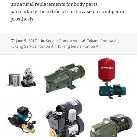
unnatural replacements for body parts,
particularly the artificial cardiovascular and penile
prosthesis.
Posted
June 5, 2017
Categories
Service Pompa Air
Tags
Tukang Pompa Air
,
Tukang Service Pompa Air
on
,
Tukang Servis Pompa Air