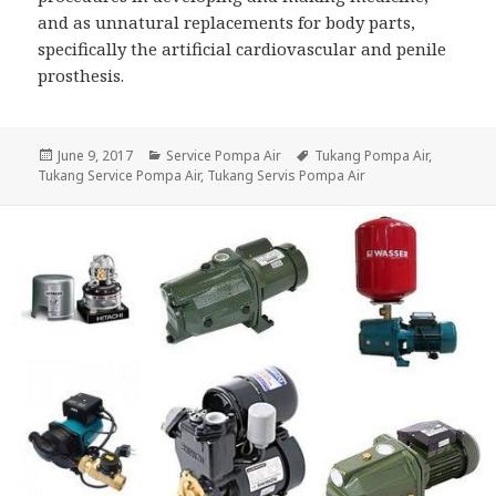
and as unnatural replacements for body parts,
specifically the artificial cardiovascular and penile
prosthesis.
Posted
June 9, 2017
Categories
Service Pompa Air
Tags
Tukang Pompa Air
,
Tukang Service Pompa Air
on
,
Tukang Servis Pompa Air