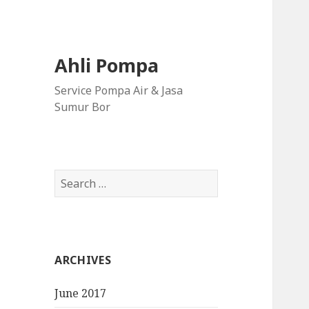
Ahli Pompa
Service Pompa Air & Jasa
Sumur Bor
S
e
a
r
c
ARCHIVES
h
f
June 2017
o