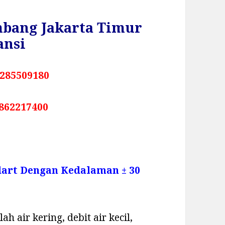
mbang Jakarta Timur
ansi
285509180
862217400
dart Dengan Kedalaman ± 30
h air kering, debit air kecil,