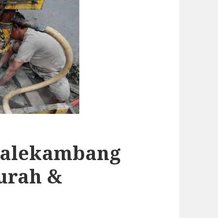
Balekambang
urah &