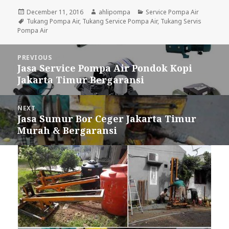
Posted
December 11, 2016
Author
ahlipompa
Categories
Service Pompa Air
on
Tags
Tukang Pompa Air
,
Tukang Service Pompa Air
,
Tukang Servis
Pompa Air
Post
PREVIOUS
navigation
Jasa Service Pompa Air Pondok Kopi
Previous
Jakarta Timur Bergaransi
post:
NEXT
Jasa Sumur Bor Ceger Jakarta Timur
Next
Murah & Bergaransi
post: