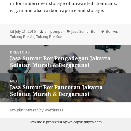
or for undercover storage of unwanted chemicals,
e. g. in and also carbon capture and storage.
Posted
July 21, 2016
Author
ahlipompa
Categories
Jasa Sumur Bor
Tags
Bor Air
,
Tukang Bor Air
on
,
Tukang Bor Sumur
Post
PREVIOUS
navigation
Jasa Sumur Bor Pengadegan Jakarta
Previous
Selatan Murah & Bergaransi
post:
NEXT
Jasa Sumur Bor Pancoran Jakarta
Next
Selatan Murah & Bergaransi
post:
Proudly powered by WordPress
This site is protected by
wp-copyrightpro.com