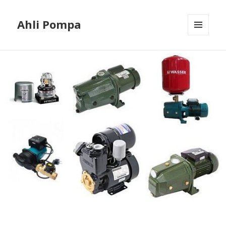
Ahli Pompa
MENU
AND
WIDGETS