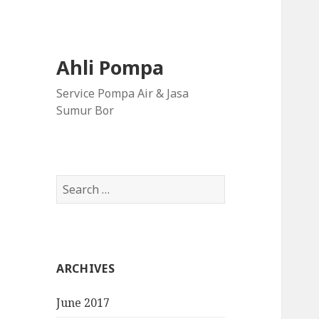
Ahli Pompa
Service Pompa Air & Jasa
Sumur Bor
S
e
a
r
c
ARCHIVES
h
f
June 2017
o