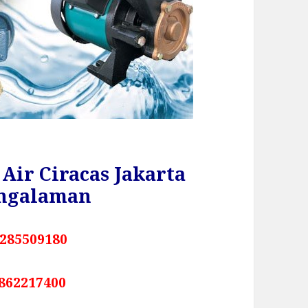
Air Ciracas Jakarta
ngalaman
285509180
862217400