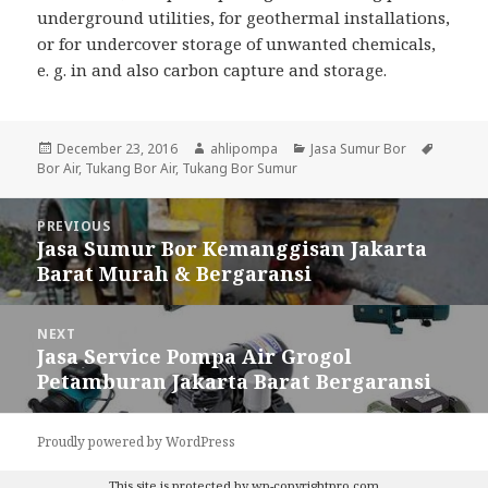
underground utilities, for geothermal installations,
or for undercover storage of unwanted chemicals,
e. g. in and also carbon capture and storage.
Posted
December 23, 2016
Author
ahlipompa
Categories
Jasa Sumur Bor
Tags
Bor Air
on
,
Tukang Bor Air
,
Tukang Bor Sumur
Post
PREVIOUS
navigation
Jasa Sumur Bor Kemanggisan Jakarta
Previous
Barat Murah & Bergaransi
post:
NEXT
Jasa Service Pompa Air Grogol
Next
Petamburan Jakarta Barat Bergaransi
post:
Proudly powered by WordPress
This site is protected by
wp-copyrightpro.com