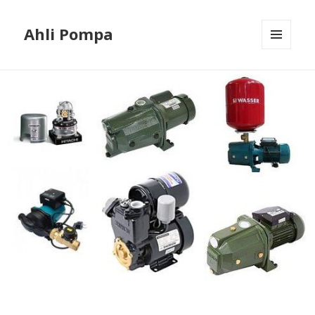
Ahli Pompa
MENU
AND
WIDGETS