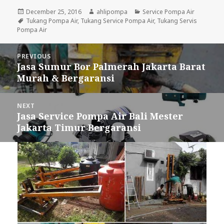
Posted
December 25, 2016
Author
ahlipompa
Categories
Service Pompa Air
on
Tags
Tukang Pompa Air
,
Tukang Service Pompa Air
,
Tukang Servis
Pompa Air
Post
PREVIOUS
navigation
Jasa Sumur Bor Palmerah Jakarta Barat
Previous
Murah & Bergaransi
post:
NEXT
Jasa Service Pompa Air Bali Mester
Next
Jakarta Timur Bergaransi
post: