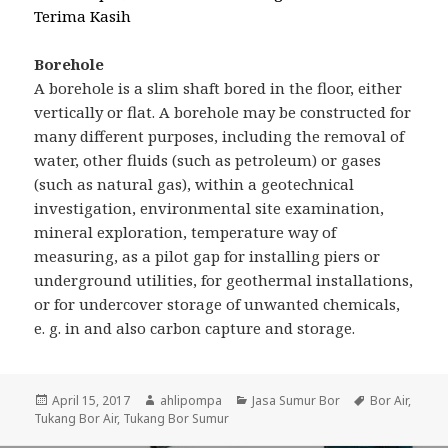
Terima Kasih
Borehole
A borehole is a slim shaft bored in the floor, either
vertically or flat. A borehole may be constructed for
many different purposes, including the removal of
water, other fluids (such as petroleum) or gases
(such as natural gas), within a geotechnical
investigation, environmental site examination,
mineral exploration, temperature way of
measuring, as a pilot gap for installing piers or
underground utilities, for geothermal installations,
or for undercover storage of unwanted chemicals,
e. g. in and also carbon capture and storage.
Posted
April 15, 2017
Author
ahlipompa
Categories
Jasa Sumur Bor
Tags
Bor Air
,
Tukang Bor Air
on
,
Tukang Bor Sumur