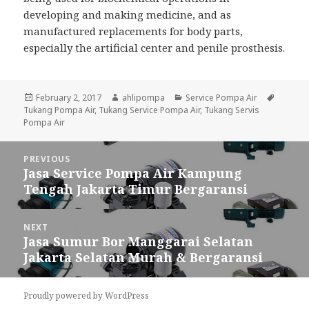
developing and making medicine, and as
manufactured replacements for body parts,
especially the artificial center and penile prosthesis.
Posted
February 2, 2017
Author
ahlipompa
Categories
Service Pompa Air
Tags
Tukang Pompa Air
on
,
Tukang Service Pompa Air
,
Tukang Servis
Pompa Air
Post
PREVIOUS
navigation
Jasa Service Pompa Air Kampung
Previous
Tengah Jakarta Timur Bergaransi
post:
NEXT
Jasa Sumur Bor Manggarai Selatan
Next
Jakarta Selatan Murah & Bergaransi
post:
Proudly powered by WordPress