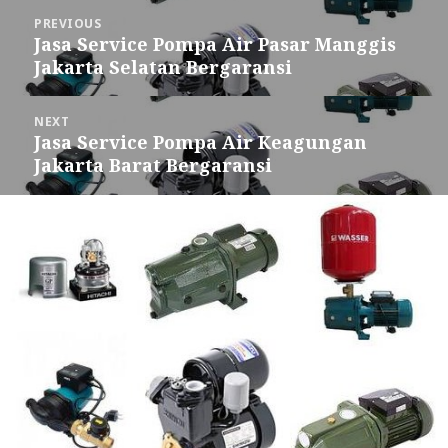
Post
PREVIOUS
navigation
Jasa Service Pompa Air Pasar Manggis
Previous
Jakarta Selatan Bergaransi
post:
NEXT
Jasa Service Pompa Air Keagungan
Next
Jakarta Barat Bergaransi
post: