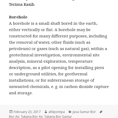
Terima Kasih
Borehole
A borehole is a small shaft bored in the earth,
either vertically or flat. A borehole may be
constructed for many different purposes, including
the removal of water, other fluids (such as
petroleum) or gases (such as natural gas), within a
geotechnical investigation, environmental site
analysis, mineral exploration, temperature
description, as a pilot opening for installing piers
or underground utilities, for geothermal
installations, or for subterranean storage of
unwanted chemicals, e. g. in carbon dioxide capture
and storage.
Posted
February 23, 2017
Author
ahlipompa
Categories
Jasa Sumur Bor
Tags
Bor Air
on
,
Tukang Bor Air
,
Tukang Bor Sumur