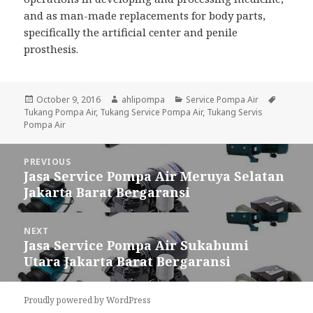
and as man-made replacements for body parts,
specifically the artificial center and penile
prosthesis.
Posted
October 9, 2016
Author
ahlipompa
Categories
Service Pompa Air
Tags
Tukang Pompa Air
on
,
Tukang Service Pompa Air
,
Tukang Servis
Pompa Air
Post
PREVIOUS
navigation
Jasa Service Pompa Air Meruya Selatan
Previous
Jakarta Barat Bergaransi
post:
NEXT
Jasa Service Pompa Air Sukabumi
Next
Utara Jakarta Barat Bergaransi
post:
Proudly powered by WordPress