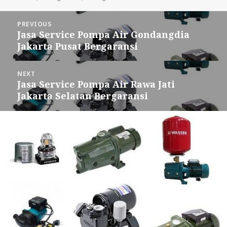
Post
PREVIOUS
navigation
Jasa Service Pompa Air Gondangdia
Previous
Jakarta Pusat Bergaransi
post:
NEXT
Jasa Service Pompa Air Rawa Jati
Next
Jakarta Selatan Bergaransi
post: