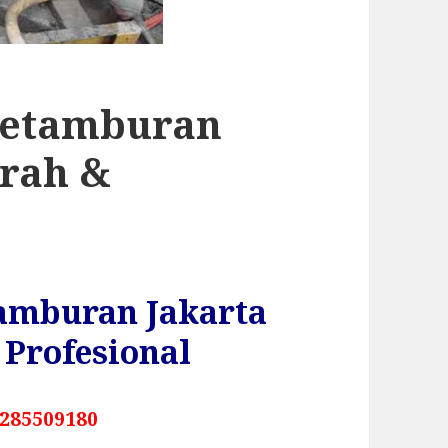
Petamburan
urah &
tamburan Jakarta
Profesional
285509180