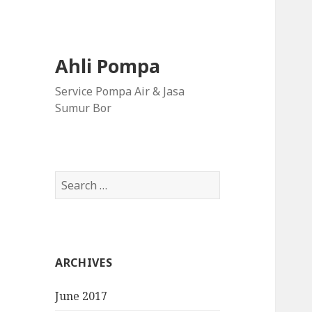
Ahli Pompa
Service Pompa Air & Jasa
Sumur Bor
S
e
a
r
c
ARCHIVES
h
f
June 2017
o