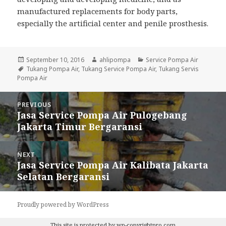
manufactured replacements for body parts,
especially the artificial center and penile prosthesis.
Posted
September 10, 2016
Author
ahlipompa
Categories
Service Pompa Air
on
Tags
Tukang Pompa Air
,
Tukang Service Pompa Air
,
Tukang Servis
Pompa Air
Post
PREVIOUS
navigation
Jasa Service Pompa Air Pulogebang
Previous
Jakarta Timur Bergaransi
post:
NEXT
Jasa Service Pompa Air Kalibata Jakarta
Next
Selatan Bergaransi
post:
Proudly powered by WordPress
This site is protected by
wp-copyrightpro.com