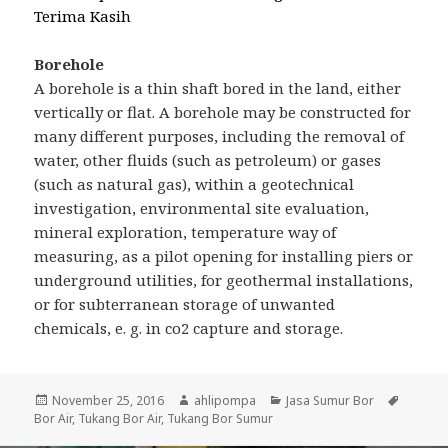
Terima Kasih
Borehole
A borehole is a thin shaft bored in the land, either
vertically or flat. A borehole may be constructed for
many different purposes, including the removal of
water, other fluids (such as petroleum) or gases
(such as natural gas), within a geotechnical
investigation, environmental site evaluation,
mineral exploration, temperature way of
measuring, as a pilot opening for installing piers or
underground utilities, for geothermal installations,
or for subterranean storage of unwanted
chemicals, e. g. in co2 capture and storage.
Posted
November 25, 2016
Author
ahlipompa
Categories
Jasa Sumur Bor
Tags
Bor Air
on
,
Tukang Bor Air
,
Tukang Bor Sumur