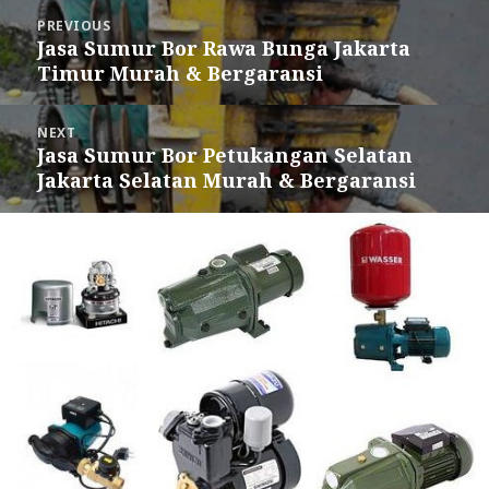
Post
PREVIOUS
navigation
Jasa Sumur Bor Rawa Bunga Jakarta
Previous
Timur Murah & Bergaransi
post:
NEXT
Jasa Sumur Bor Petukangan Selatan
Next
Jakarta Selatan Murah & Bergaransi
post: