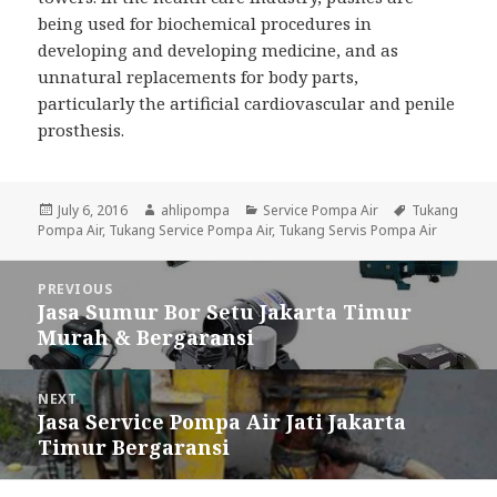
being used for biochemical procedures in
developing and developing medicine, and as
unnatural replacements for body parts,
particularly the artificial cardiovascular and penile
prosthesis.
Posted
July 6, 2016
Author
ahlipompa
Categories
Service Pompa Air
Tags
Tukang
Pompa Air
on
,
Tukang Service Pompa Air
,
Tukang Servis Pompa Air
Post
PREVIOUS
navigation
Jasa Sumur Bor Setu Jakarta Timur
Previous
Murah & Bergaransi
post:
NEXT
Jasa Service Pompa Air Jati Jakarta
Next
Timur Bergaransi
post: