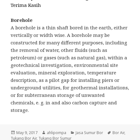
Terima Kasih
Borehole
A borehole is a thin shaft bored in the earth, either
vertically or width wise. A borehole may be
constructed for many different purposes, including
the removal of water, other fluids (such as
petroleum) or gases (such as natural gas), within a
geotechnical investigation, environmental site
evaluation, mineral exploration, temperature
description, as a pilot gap for installing piers or
underground utilities, for geothermal installations,
or for subterranean storage of unwanted
chemicals, e. g. in and also carbon capture and
storage.
Posted
May 9, 2017
Author
ahlipompa
Categories
Jasa Sumur Bor
Tags
Bor Air
,
Tukang Bor Air
on
,
Tukang Bor Sumur