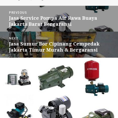
Post
PREVIOUS
navigation
Jasa Service Pompa Air Rawa Buaya
Previous
Jakarta Barat Bergaransi
post:
NEXT
Jasa Sumur Bor Cipinang Cempedak
Next
Jakarta Timur Murah & Bergaransi
post: